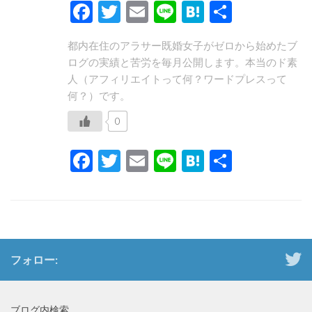
Facebook
Twitter
Email
Line
Hatena
共
有
都内在住のアラサー既婚女子がゼロから始めたブ
ログの実績と苦労を毎月公開します。本当のド素
人（アフィリエイトって何？ワードプレスって
何？）です。
0
Facebook
Twitter
Email
Line
Hatena
共
有
フォロー:
ブログ内検索