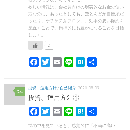
欲しい情報は、会社員向けの現実的なお金の使い
方なのに、あったとしても、ほとんどが自慢系だ
ったり、ケチケチ系ブログ。。効率の悪い節約を
見直すことで、精神的にも豊かになることを目指
します。
0
Facebook
Twitter
Email
Line
Hatena
共
有
投資、運用方針
/
自己紹介
2020-08-09
0
投資、運用方針①
Facebook
Twitter
Email
Line
Hatena
共
有
世の中を見ていると、感覚的に「不当に高い