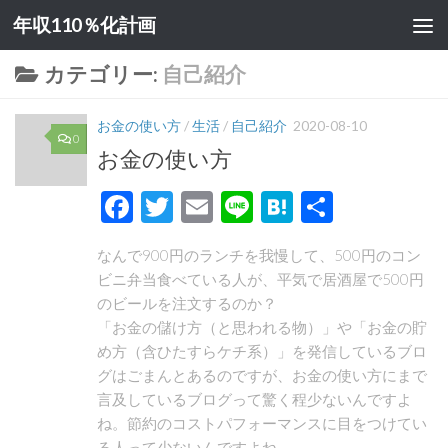
年収110％化計画
コンテンツへスキップ
カテゴリー:
自己紹介
お金の使い方
/
生活
/
自己紹介
2020-08-10
0
お金の使い方
Facebook
Twitter
Email
Line
Hatena
共
有
なんで900円のランチを我慢して、500円のコン
ビニ弁当食べている人が、平気で居酒屋で500円
のビールを注文するのか？
「お金の儲け方（と思われる物）」や「お金の貯
め方（含ひたすらケチ系）」を発信しているブロ
グはごまんとあるのですが、お金の使い方にまで
言及しているブログって驚く程少ないんですよ
ね。節約のコストパフォーマンスに目をつけてい
る人って少ないんですよね。