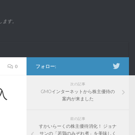
します。
0
フォロー:
次の記事
入
GMOインターネットから株主優待の
案内が来ました
前の記事
すかいらーくの株主優待消化！ ジョナ
サンの「若鶏のみぞれ煮」を美味しく