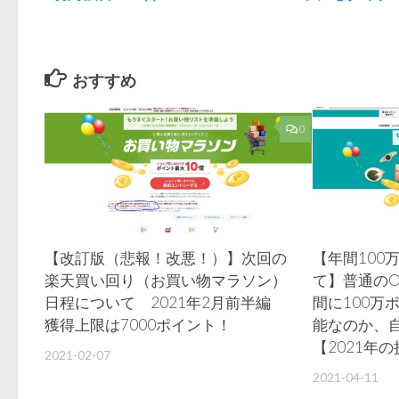
言葉はギブアン
スからプレミ
ドテイクだけど
ムカードのイ
先ずはギブが必
ビテーション
要ってこと？
届きました
おすすめ
0
【改訂版（悲報！改悪！）】次回の
【年間100
楽天買い回り（お買い物マラソン）
て】普通のO
日程について 2021年2月前半編
間に100万
獲得上限は7000ポイント！
能なのか、
【2021年
2021-02-07
2021-04-11