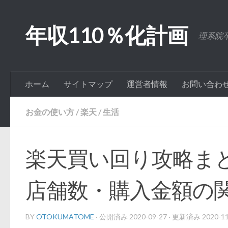
コンテンツへスキップ
年収110％化計画
理系院
ホーム
サイトマップ
運営者情報
お問い合わ
お金の使い方
/
楽天
/
生活
楽天買い回り攻略ま
店舗数・購入金額の
BY
OTOKUMATOME
· 公開済み
2020-09-27
· 更新済み
2020-1