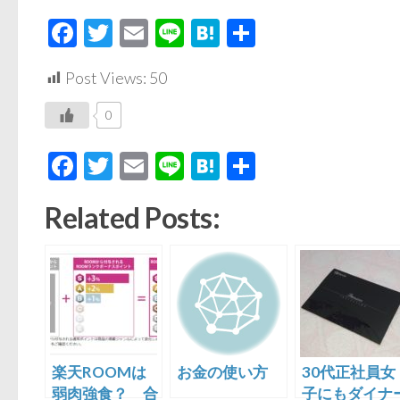
Facebook
Twitter
Email
Line
Hatena
共
有
Post Views:
50
0
Facebook
Twitter
Email
Line
Hatena
共
有
Related Posts:
楽天ROOMは
お金の使い方
30代正社員女
弱肉強食？ 合
子にもダイナ