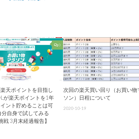
ア
か
ン
が
0
万楽天ポイントを目指し
次回の楽天買い回り（お買い物
Lが楽天ポイントを1年
ソン）日程について
ポイント貯めることは可
2020-10-19
自分自身で試してみる
の挑戦 3月末経過報告】