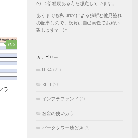
の1.5倍程度ある方を想定しています。
あくまでも私Riricoによる独断と偏見塗れ
の記事なので、投資は自己責任でお願い
致しますm(__)m
0
カテゴリー
NISA
(23)
REIT
(9)
マラ
インフラファンド
(1)
お金の使い方
(3)
パークタワー勝どき
(3)