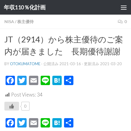
年収110％化計画
コンテンツへスキップ
NISA
/
株主優待
0
JT（2914）から株主優待のご案
内が届きました 長期優待謝謝
BY
OTOKUMATOME
· 公開済み
2021-03-16
· 更新済み
2021-03-20
Facebook
Twitter
Email
Line
Hatena
共
有
Post Views:
34
0
Facebook
Twitter
Email
Line
Hatena
共