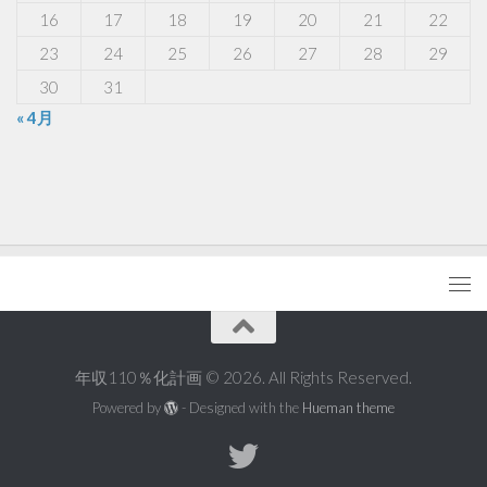
16
17
18
19
20
21
22
23
24
25
26
27
28
29
30
31
« 4月
年収110％化計画 © 2026. All Rights Reserved.
Powered by
- Designed with the
Hueman theme