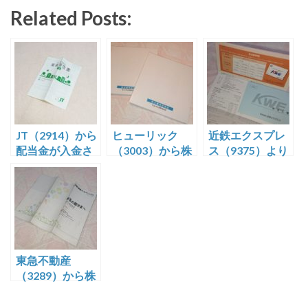
有
Related Posts:
JT（2914）から
ヒューリック
近鉄エクスプレ
配当金が入金さ
（3003）から株
ス（9375）より
れました
主優待のカタロ
株主優待のクオ
グギフトをいた
カードをいただ
だきました。
きました
ありがとう銀座
の大家さん ピ
エール・エルメ
も選べます
東急不動産
（3289）から株
主優待券と配当
金をいただきま